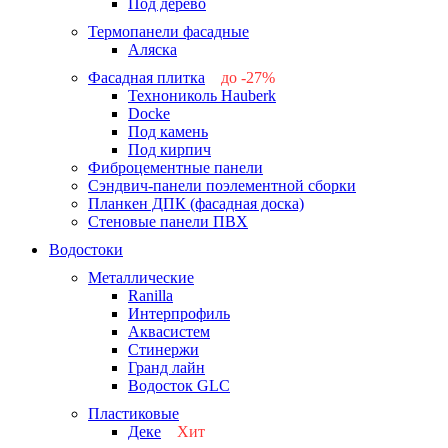
Под дерево
Термопанели фасадные
Аляска
Фасадная плитка
до -27%
Технониколь Hauberk
-26%
Docke
-27%
Под камень
Под кирпич
Фиброцементные панели
Сэндвич-панели поэлементной сборки
Планкен ДПК (фасадная доска)
Стеновые панели ПВХ
Водостоки
Металлические
Ranilla
Интерпрофиль
Аквасистем
Стинержи
Гранд лайн
Водосток GLC
Пластиковые
Деке
Хит