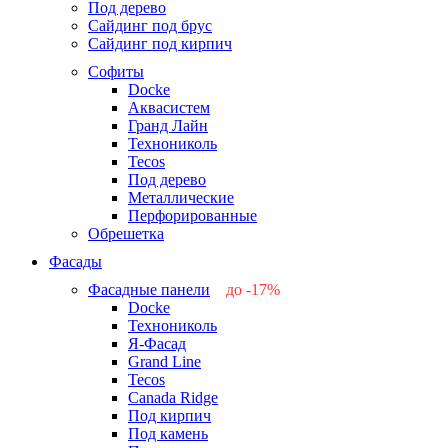
Под дерево
Сайдинг под брус
Сайдинг под кирпич
Софиты
Docke
Аквасистем
Гранд Лайн
Технониколь
Tecos
Под дерево
Металлические
Перфорированные
Обрешетка
Фасады
Фасадные панели
до -17%
Docke
-17%
Технониколь
-12%
Я-Фасад
-5%
Grand Line
-5%
Tecos
Canada Ridge
Под кирпич
Под камень