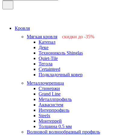
Кровля
Мягкая кровля
скидки до -35%
Катепал
-15%
Деке
-25%
Технониколь Shinglas
-35%
Quiet-Tile
-15%
Тегола
-15%
Certainteed
Подкладочный ковер
Металлочерепица
Стинержи
Grand Line
Металлпрофиль
Аквасистем
Интерпрофиль
Steelx
Монтеррей
Толщина 0.5 мм
Волновой волнообразный профиль