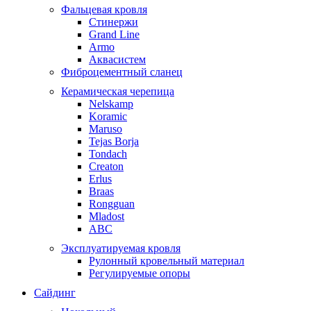
Фальцевая кровля
Стинержи
Grand Line
Armo
Аквасистем
Фиброцементный сланец
Керамическая черепица
Nelskamp
Koramic
Maruso
Tejas Borja
Tondach
Creaton
Erlus
Braas
Rongguan
Mladost
ABC
Эксплуатируемая кровля
Рулонный кровельный материал
Регулируемые опоры
Сайдинг