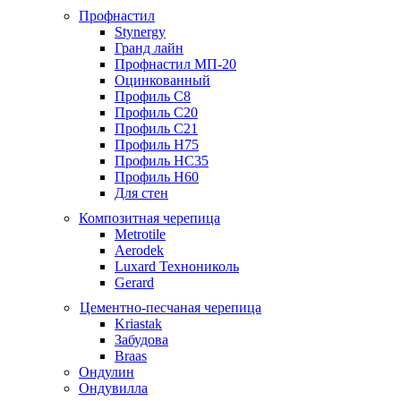
Профнастил
Stynergy
Гранд лайн
Профнастил МП-20
Оцинкованный
Профиль С8
Профиль С20
Профиль С21
Профиль Н75
Профиль НС35
Профиль Н60
Для стен
Композитная черепица
Metrotile
Aerodek
Luxard Технониколь
Gerard
Цементно-песчаная черепица
Kriastak
Забудова
Braas
Ондулин
Ондувилла