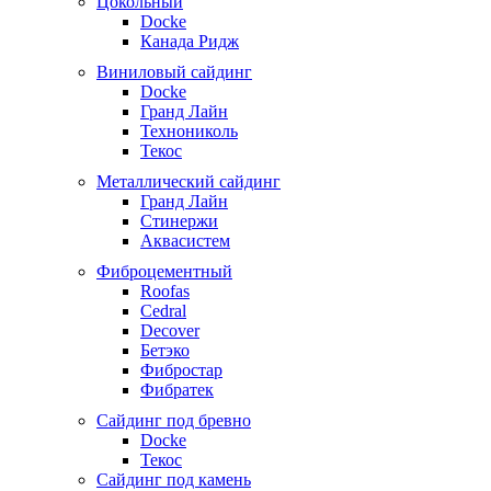
Цокольный
Docke
Канада Ридж
Виниловый сайдинг
Docke
Гранд Лайн
Технониколь
Текос
Металлический сайдинг
Гранд Лайн
Стинержи
Аквасистем
Фиброцементный
Roofas
Cedral
Decover
Бетэко
Фибростар
Фибратек
Сайдинг под бревно
Docke
Текос
Сайдинг под камень