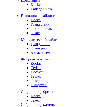
Цокольный
Docke
Канада Ридж
Виниловый сайдинг
Docke
Гранд Лайн
Технониколь
Текос
Металлический сайдинг
Гранд Лайн
Стинержи
Аквасистем
Фиброцементный
Roofas
Cedral
Decover
Бетэко
Фибростар
Фибратек
Сайдинг под бревно
Docke
Текос
Сайдинг под камень