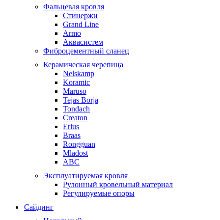
Фальцевая кровля
Стинержи
Grand Line
Armo
Аквасистем
Фиброцементный сланец
Керамическая черепица
Nelskamp
Koramic
Maruso
Tejas Borja
Tondach
Creaton
Erlus
Braas
Rongguan
Mladost
ABC
Эксплуатируемая кровля
Рулонный кровельный материал
Регулируемые опоры
Сайдинг