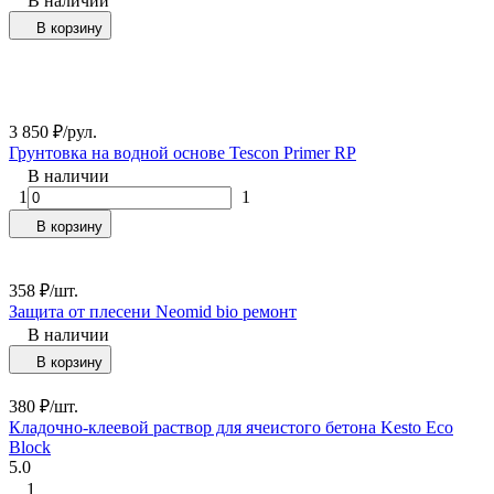
В наличии
В корзину
3 850
₽
/
рул.
Грунтовка на водной основе Tescon Primer RP
В наличии
1
1
В корзину
358
₽
/
шт.
Защита от плесени Neomid bio ремонт
В наличии
В корзину
380
₽
/
шт.
Кладочно-клеевой раствор для ячеистого бетона Kesto Eco
Block
5.0
1