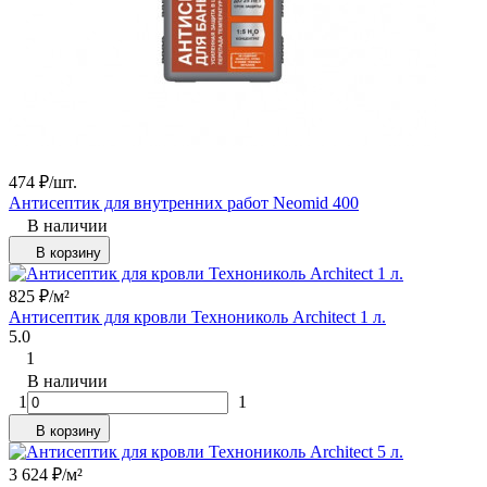
474
₽
/
шт.
Антисептик для внутренних работ Neomid 400
В наличии
В корзину
825
₽
/
м²
Антисептик для кровли Технониколь Architect 1 л.
5.0
1
В наличии
1
1
В корзину
3 624
₽
/
м²