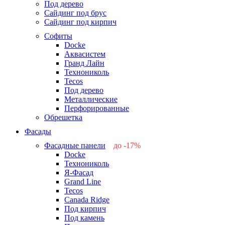
Под дерево
Сайдинг под брус
Сайдинг под кирпич
Софиты
Docke
Аквасистем
Гранд Лайн
Технониколь
Tecos
Под дерево
Металлические
Перфорированные
Обрешетка
Фасады
Фасадные панели
до -17%
Docke
-17%
Технониколь
-12%
Я-Фасад
-5%
Grand Line
-5%
Tecos
Canada Ridge
Под кирпич
Под камень