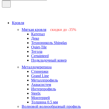
Кровля
Мягкая кровля
скидки до -35%
Катепал
-15%
Деке
-25%
Технониколь Shinglas
-35%
Quiet-Tile
-15%
Тегола
-15%
Certainteed
Подкладочный ковер
Металлочерепица
Стинержи
Grand Line
Металлпрофиль
Аквасистем
Интерпрофиль
Steelx
Монтеррей
Толщина 0.5 мм
Волновой волнообразный профиль