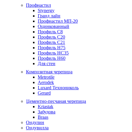
Профнастил
Stynergy
Гранд лайн
Профнастил МП-20
Оцинкованный
Профиль С8
Профиль С20
Профиль С21
Профиль Н75
Профиль НС35
Профиль Н60
Для стен
Композитная черепица
Metrotile
Aerodek
Luxard Технониколь
Gerard
Цементно-песчаная черепица
Kriastak
Забудова
Braas
Ондулин
Ондувилла