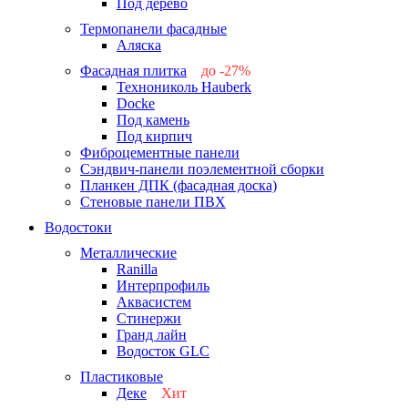
Под дерево
Термопанели фасадные
Аляска
Фасадная плитка
до -27%
Технониколь Hauberk
-26%
Docke
-27%
Под камень
Под кирпич
Фиброцементные панели
Сэндвич-панели поэлементной сборки
Планкен ДПК (фасадная доска)
Стеновые панели ПВХ
Водостоки
Металлические
Ranilla
Интерпрофиль
Аквасистем
Стинержи
Гранд лайн
Водосток GLC
Пластиковые
Деке
Хит