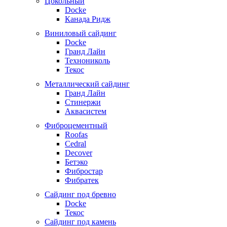
Цокольный
Docke
Канада Ридж
Виниловый сайдинг
Docke
Гранд Лайн
Технониколь
Текос
Металлический сайдинг
Гранд Лайн
Стинержи
Аквасистем
Фиброцементный
Roofas
Cedral
Decover
Бетэко
Фибростар
Фибратек
Сайдинг под бревно
Docke
Текос
Сайдинг под камень