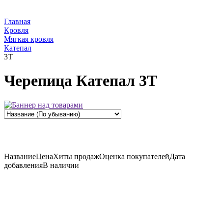
Главная
Кровля
Мягкая кровля
Катепал
3Т
Черепица Катепал 3Т
Название
Цена
Хиты продаж
Оценка
покупателей
Дата
добавления
В наличии