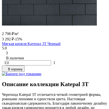
2 798
₽
/
м²
3 292
₽
-15%
Мягкая кровля Катепал 3T Черный
5.0
3
В наличии
1
1
В корзину
Описание коллекции Katepal 3T
Черепица Katepal 3T отличается четкой геометрией формы,
ровными линиями и единством цвета. Настоящая
скандинавская сдержанность. Благодаря лаконичному дизайну
такая кровля гармонично впишется в любой дизайн, не