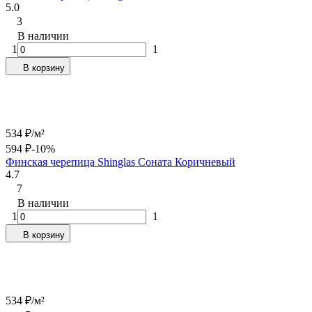
5.0
3
В наличии
1
1
В корзину
534
₽
/
м²
594
₽
-10%
Финская черепица Shinglas Соната Коричневый
4.7
7
В наличии
1
1
В корзину
534
₽
/
м²